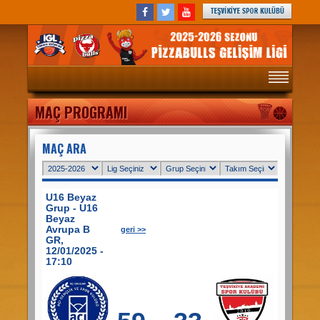
ANASAYFA
MAÇ PROGRAMI
MAÇ PROGRAMI
PANORAMA
MAÇ ARA
HABERLER
TAKIMLAR
U16 Beyaz
OYUNCULAR
Grup - U16
Beyaz
FOTOĞRAFLAR
Avrupa B
geri >>
GR,
STATÜLER
12/01/2025 -
HAFTALIK MAÇ PROGRAMI
17:10
HAKKIMIZDA
REFERANSLAR
İGL KİTAPÇIĞI 2019-2020